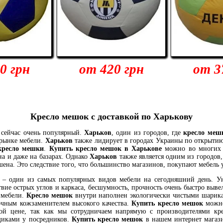
0 грн
от 420 грн
от 3
Кресло мешок с доставкой по Харькову
сейчас очень популярный.
Харьков
, один из городов, где
кресло меш
 рынке мебели.
Харьков
также лидирует в городах Украины по открытию
кресло мешки
.
Купить кресло мешок в Харькове
можно во многих 
а и даже на базарах. Однако
Харьков
также является одним из городов, 
ена. Это следствие того, что большинство магазинов, покупают мебель 
– один из самых популярных видов мебели на сегодняшний день. У
ствие острых углов и каркаса, бесшумность, прочность очень быстро выв
 мебели.
Кресло мешок
внутри наполнен экологически чистыми шарика
чным кожзаменителем высокого качества.
Купить кресло мешок
можно
ой цене, так как мы сотрудничаем напрямую с производителями кр
щиками у посредников.
Купить кресло мешок
в нашем интернет магази