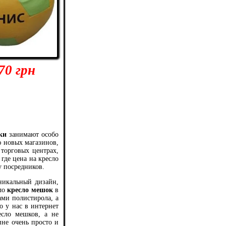
70 грн
ки
занимают особо
 новых магазинов,
торговых центрах,
где цена на кресло
у посредников.
никальный дизайн,
ело
кресло мешок
в
ми полистирола, а
 у нас в интернет
есло мешков, а не
не очень просто и