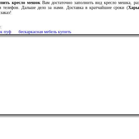
упить кресло мешок
Вам достаточно заполнить вид кресло мешка, раз
и телефон. Дальше дело за нами. Доставка в кратчайшие сроки (
Харь
заказ!
:
ок пуф
бескаркасная мебель купить