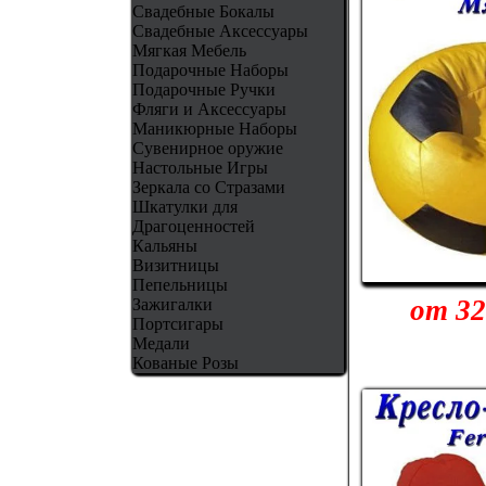
Свадебные Бокалы
Свадебные Аксессуары
Мягкая Мебель
Подарочные Наборы
Подарочные Ручки
Фляги и Аксессуары
Маникюрные Наборы
Сувенирное оружие
Настольные Игры
Зеркала со Стразами
Шкатулки для
Драгоценностей
Кальяны
Визитницы
Пепельницы
от 32
Зажигалки
Портсигары
Медали
Кованые Розы