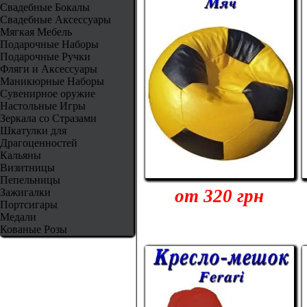
Свадебные Бокалы
Свадебные Аксессуары
Мягкая Мебель
Подарочные Наборы
Подарочные Ручки
Фляги и Аксессуары
Маникюрные Наборы
Сувенирное оружие
Настольные Игры
Зеркала со Стразами
Шкатулки для
Драгоценностей
Кальяны
Визитницы
Пепельницы
от 320 грн
Зажигалки
Портсигары
Медали
Кованые Розы