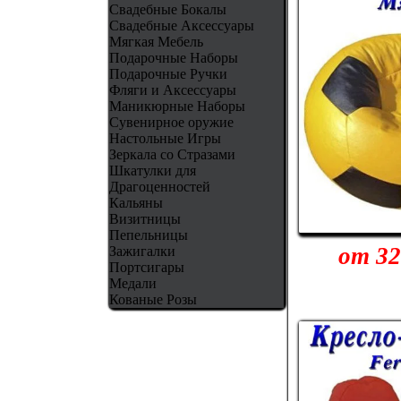
Свадебные Бокалы
Свадебные Аксессуары
Мягкая Мебель
Подарочные Наборы
Подарочные Ручки
Фляги и Аксессуары
Маникюрные Наборы
Сувенирное оружие
Настольные Игры
Зеркала со Стразами
Шкатулки для
Драгоценностей
Кальяны
Визитницы
Пепельницы
от 32
Зажигалки
Портсигары
Медали
Кованые Розы