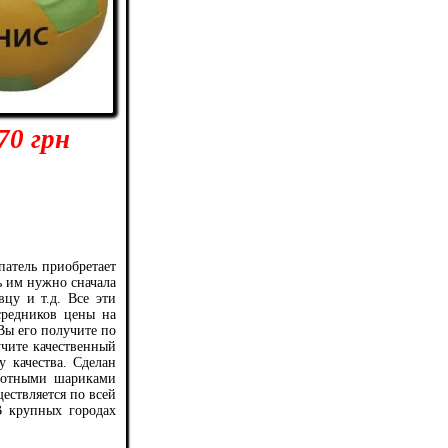
70 грн
патель приобретает
ь им нужно сначала
вцу и т.д. Все эти
средников цены на
Вы его получите по
чите качественный
 качества. Сделан
плотными шариками
ествляется по всей
В крупных городах