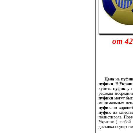
от 42
Цена
на
пуфи
пуфики
. В
Украи
купить
пуфик
у п
расходы посредни
пуфики
могут быть
минимальным цена
пуфик
по хорошей
пуфик
из качеств
полистирола. Поэт
Украине ( любой 
доставка осуществл