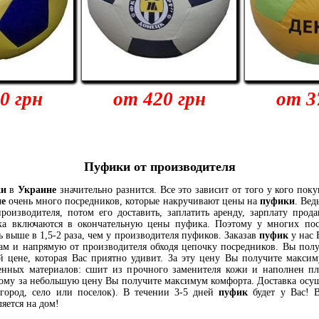
0 грн
от 420 грн
от 3
Пуфики от производителя
ки
в
Украине
значительно разнится. Все это зависит от того у кого поку
не
очень много посредников, которые накручивают цены на
пуфики
. Вед
роизводителя, потом его доставить, заплатить аренду, зарплату прода
ка включаются в окончательную цены пуфика. Поэтому у многих по
 выше в 1,5-2 раза, чем у производителя пуфиков. Заказав
пуфик
у нас 
м и напрямую от производителя обходя цепочку посредников. Вы полу
 цене, которая Вас приятно удивит. За эту цену Вы получите максиму
енных материалов: сшит из прочного заменителя кожи и наполнен 
ому за небольшую цену Вы получите максимум комфорта. Доставка осущ
город, село или поселок). В течении 3-5 дней
пуфик
будет у Вас! 
яется на дом!