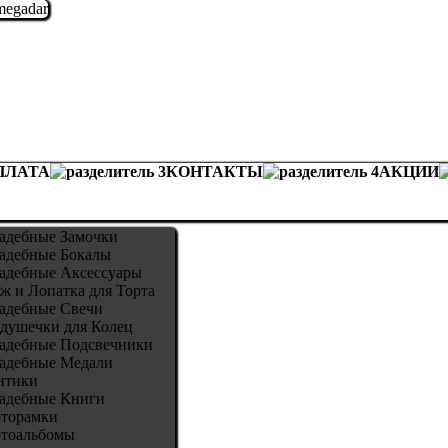
ПЛАТА
КОНТАКТЫ
АКЦИИ
адебные Замочки
адебные Бокалы
адебные Аксессуары
ж и Лопатка для Торта
адебные Свечи
душечки для Колец
адебные Подсвечники
адебные Медали
нтики
адебные Книги
торамки
тоальбомы