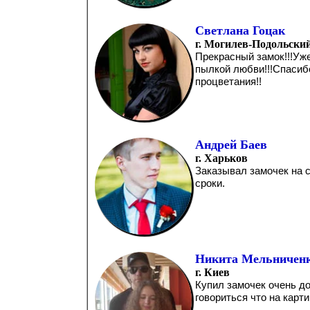
Светлана Гоцак
г. Могилев-Подольски
Прекрасный замок!!!Уже
пылкой любви!!!Спасиб
процветания!!
Андрей Баев
г. Харьков
Заказывал замочек на с
сроки.
Никита Мельничен
г. Киев
Купил замочек очень до
говориться что на картин