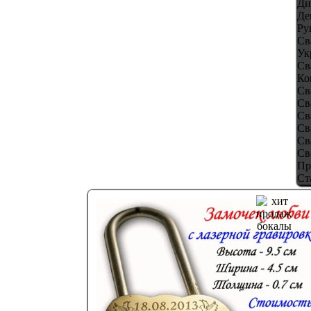
Ди
Де
Ру
Св
Ук
Св
Ко
Св
Св
Св
Св
Св
Св
Пр
Ст