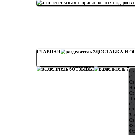
ГЛАВНАЯ
ДОСТАВКА И О
ОТЗЫВЫ
Св
Св
Св
Но
Св
По
Св
Св
Зо
Св
Фо
Фо