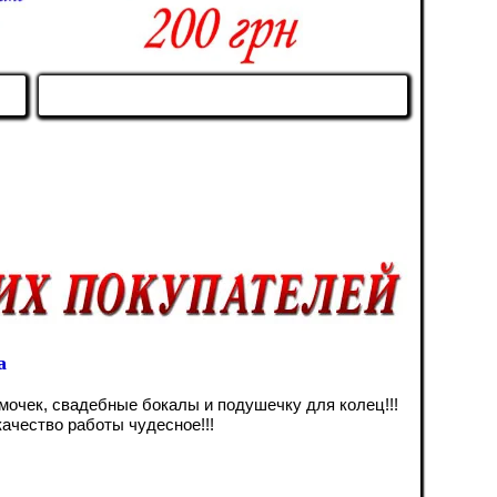
а
мочек, свадебные бокалы и подушечку для колец!!!
ачество работы чудесное!!!