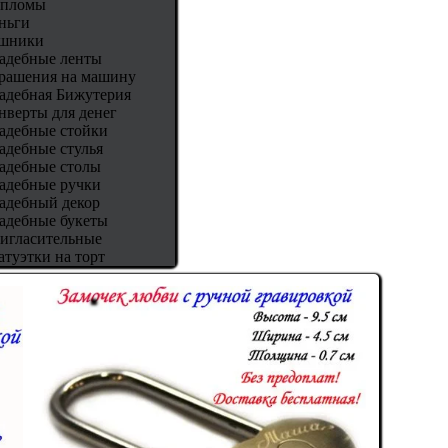
пломы
ньги
шники
адебные ленты
рашения на машину
адебная Бижутерия
нверты для денег
адебные стойки
адебные стулья
адебные столы
адебные ручки
адебный декор
адебные букеты
игласительные
атуэтки на торт