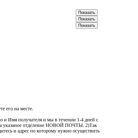
066-20-30-XXX
Показать
093-57-89-XXX
Показать
096-70-50-XXX
Показать
е его на месте.
 и Имя получателя и мы в течении 1-4 дней с
у на указаное отделение НОВОЙ ПОЧТЫ. 2)Так
дитесь и адрес по которому нужно осуществить