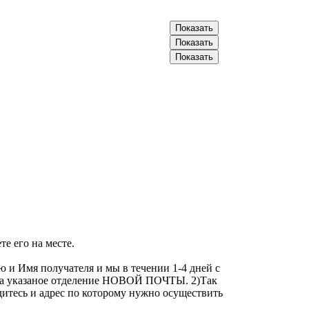
066-20-30-XXX
Показать
093-57-89-XXX
Показать
096-70-50-XXX
Показать
е его на месте.
 и Имя получателя и мы в течении 1-4 дней с
у на указаное отделение НОВОЙ ПОЧТЫ. 2)Так
дитесь и адрес по которому нужно осуществить