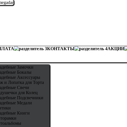
ПЛАТА
КОНТАКТЫ
АКЦИИ
адебные Замочки
адебные Бокалы
адебные Аксессуары
ж и Лопатка для Торта
адебные Свечи
душечки для Колец
адебные Подсвечники
адебные Медали
нтики
адебные Книги
торамки
тоальбомы