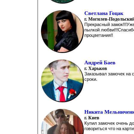
Светлана Гоцак
г. Могилев-Подольски
Прекрасный замок!!!Уже
пылкой любви!!!Спасиб
процветания!!
Андрей Баев
г. Харьков
Заказывал замочек на с
сроки.
Никита Мельничен
г. Киев
Купил замочек очень до
говориться что на картин