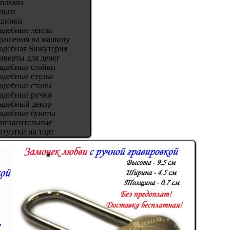
пломы
ньги
шники
адебные ленты
рашения на машину
адебная Бижутерия
нверты для денег
адебные стойки
адебные стулья
адебные столы
адебные ручки
адебный декор
адебные букеты
игласительные
атуэтки на торт