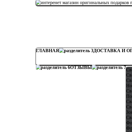
ГЛАВНАЯ
ДОСТАВКА И О
ОТЗЫВЫ
Св
Св
Св
Но
Св
По
Св
Св
Зо
Св
Фо
Фо