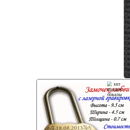
Ди
Де
Ру
Св
Ук
Св
Ко
Св
Св
Св
Св
Св
Св
Пр
Ст