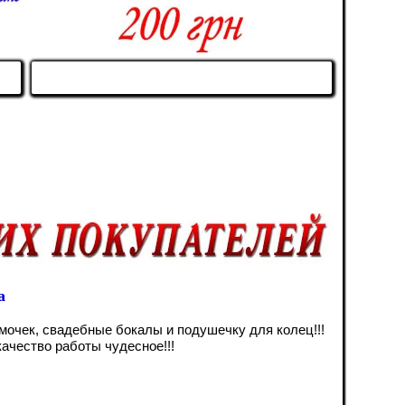
а
мочек, свадебные бокалы и подушечку для колец!!!
ачество работы чудесное!!!