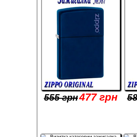
477 грн
555 грн
58