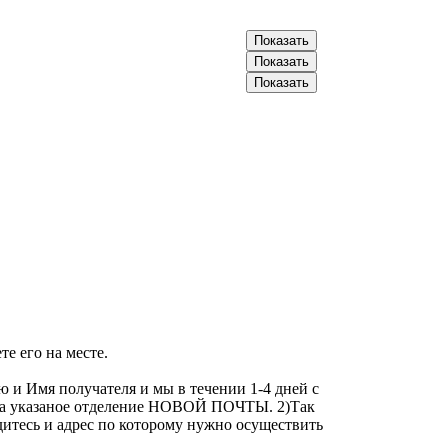
066-20-30-XXX
Показать
093-57-89-XXX
Показать
096-70-50-XXX
Показать
е его на месте.
 и Имя получателя и мы в течении 1-4 дней с
у на указаное отделение НОВОЙ ПОЧТЫ. 2)Так
дитесь и адрес по которому нужно осуществить