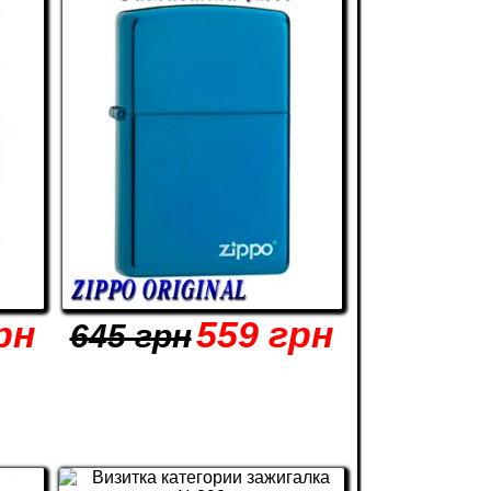
рн
559 грн
645 грн