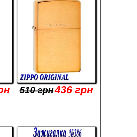
рн
436 грн
510 грн