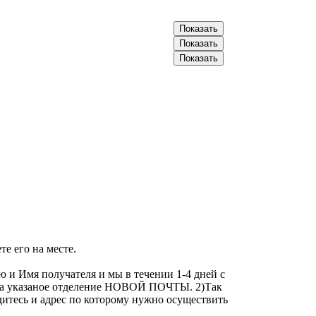
066-20-30-XXX
Показать
093-57-89-XXX
Показать
096-70-50-XXX
Показать
е его на месте.
 и Имя получателя и мы в течении 1-4 дней с
у на указаное отделение НОВОЙ ПОЧТЫ. 2)Так
дитесь и адрес по которому нужно осуществить